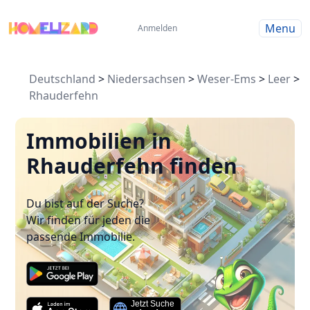
Menu
Anmelden
Deutschland
>
Niedersachsen
>
Weser-Ems
>
Leer
>
Rhauderfehn
Immobilien in
Rhauderfehn finden
Du bist auf der Suche?
Wir finden für jeden die
passende Immobilie.