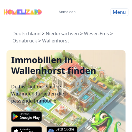
Menu
Anmelden
Deutschland
>
Niedersachsen
>
Weser-Ems
>
Osnabrück
>
Wallenhorst
Immobilien in
Wallenhorst finden
Du bist auf der Suche?
Wir finden für jeden die
passende Immobilie.