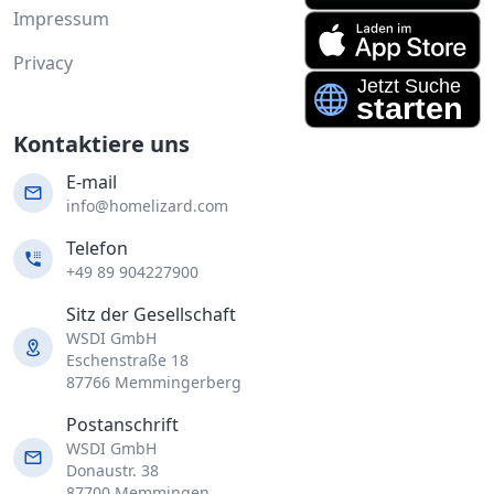
Impressum
Privacy
Kontaktiere uns
E-mail
info@homelizard.com
Telefon
+49 89 904227900
Sitz der Gesellschaft
WSDI GmbH
Eschenstraße 18
87766 Memmingerberg
Postanschrift
WSDI GmbH
Donaustr. 38
87700 Memmingen