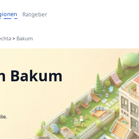
gionen
Ratgeber
echta
>
Bakum
in Bakum
lie.