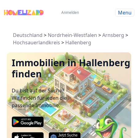
Menu
Anmelden
Deutschland
>
Nordrhein-Westfalen
>
Arnsberg
>
Hochsauerlandkreis
>
Hallenberg
Immobilien in Hallenberg
finden
Du bist auf der Suche?
Wir finden für jeden die
passende Immobilie.