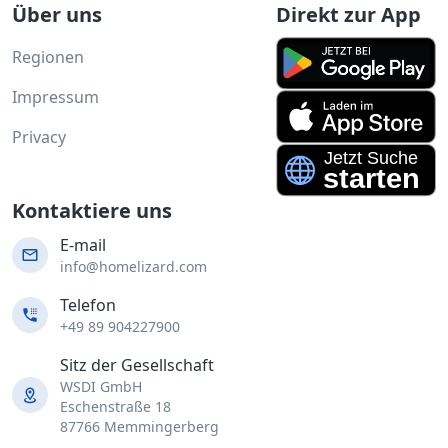
Über uns
Direkt zur App
Regionen
Impressum
Privacy
Kontaktiere uns
E-mail
info@homelizard.com
Telefon
+49 89 904227900
Sitz der Gesellschaft
WSDI GmbH
Eschenstraße 18
87766 Memmingerberg