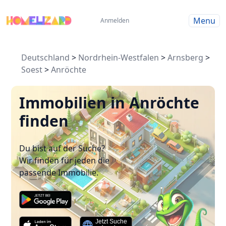
Menu
Anmelden
Deutschland
>
Nordrhein-Westfalen
>
Arnsberg
>
Soest
>
Anröchte
Immobilien in Anröchte
finden
Du bist auf der Suche?
Wir finden für jeden die
passende Immobilie.