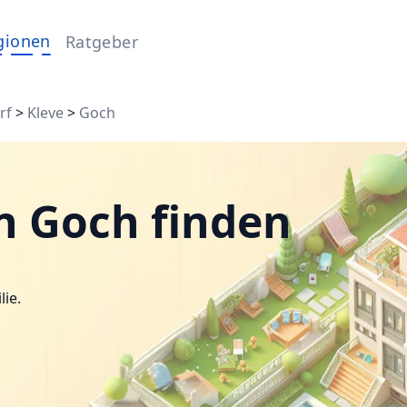
gionen
Ratgeber
rf
>
Kleve
>
Goch
n Goch finden
lie.