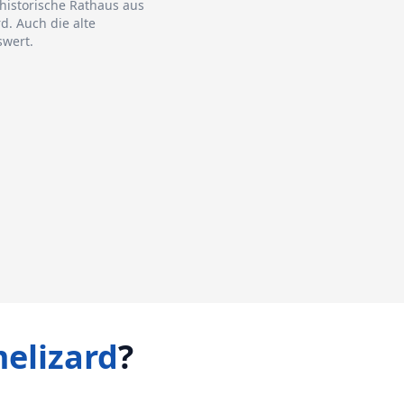
historische Rathaus aus
d. Auch die alte
swert.
elizard
?