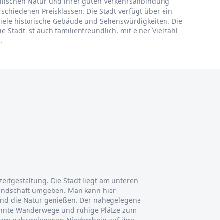
dyllischen Natur und ihrer guten Verkehrsanbindung
rschiedenen Preisklassen. Die Stadt verfügt über ein
 viele historische Gebäude und Sehenswürdigkeiten. Die
Stadt ist auch familienfreundlich, mit einer Vielzahl
.
izeitgestaltung. Die Stadt liegt am unteren
 Landschaft umgeben. Man kann hier
nd die Natur genießen. Der nahegelegene
ehnte Wanderwege und ruhige Plätze zum
am nahegelegenen Niederrhein auf ihre