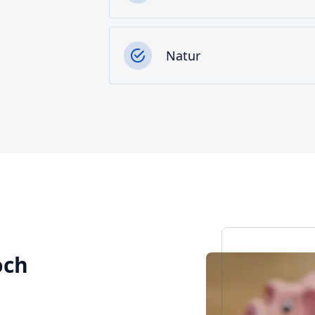
Natur
och