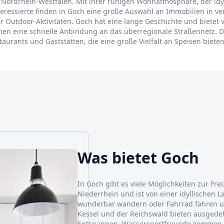
in Nordrhein-Westfalen. Mit ihrer ruhigen Wohnatmosphäre, der i
teressierte finden in Goch eine große Auswahl an Immobilien in ve
ür Outdoor-Aktivitäten. Goch hat eine lange Geschichte und bietet
n eine schnelle Anbindung an das überregionale Straßennetz. Die 
aurants und Gaststätten, die eine große Vielfalt an Speisen bieten
Was bietet Goch
In Goch gibt es viele Möglichkeiten zur Fre
Niederrhein und ist von einer idyllischen
wunderbar wandern oder Fahrrad fahren u
Kessel und der Reichswald bieten ausged
Entspannen. Wassersportfreunde kommen 