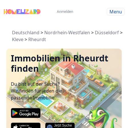
Menu
Anmelden
Deutschland
>
Nordrhein-Westfalen
>
Düsseldorf
>
Kleve
>
Rheurdt
Immobilien in Rheurdt
finden
Du bist auf der Suche?
Wir finden für jeden die
passende Immobilie.