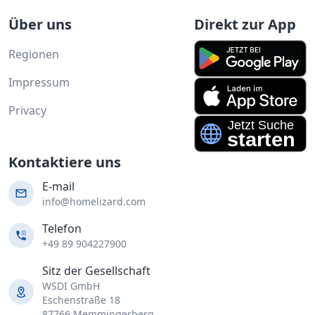
Über uns
Direkt zur App
Regionen
Impressum
Privacy
Kontaktiere uns
E-mail
info@homelizard.com
Telefon
+49 89 904227900
Sitz der Gesellschaft
WSDI GmbH
Eschenstraße 18
87766 Memmingerberg