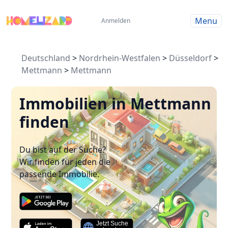
Menu
Anmelden
Deutschland
>
Nordrhein-Westfalen
>
Düsseldorf
>
Mettmann
>
Mettmann
Immobilien in Mettmann
finden
Du bist auf der Suche?
Wir finden für jeden die
passende Immobilie.