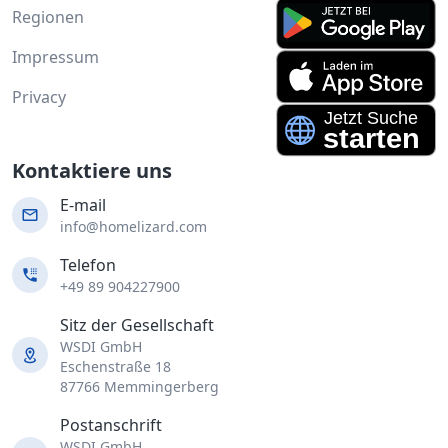
Regionen
Impressum
Privacy
Kontaktiere uns
E-mail
info@homelizard.com
Telefon
+49 89 904227900
Sitz der Gesellschaft
WSDI GmbH
Eschenstraße 18
87766 Memmingerberg
Postanschrift
WSDI GmbH