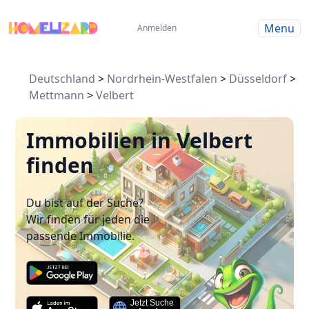
Menu
Anmelden
Deutschland
>
Nordrhein-Westfalen
>
Düsseldorf
>
Mettmann
>
Velbert
Immobilien in Velbert
finden
Du bist auf der Suche?
Wir finden für jeden die
passende Immobilie.