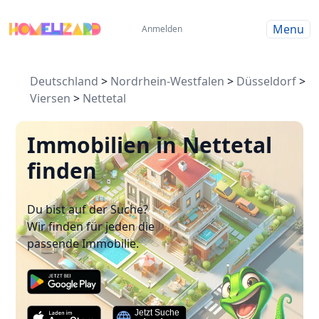
Menu
Anmelden
Deutschland
>
Nordrhein-Westfalen
>
Düsseldorf
>
Viersen
>
Nettetal
Immobilien in Nettetal
finden
Du bist auf der Suche?
Wir finden für jeden die
passende Immobilie.