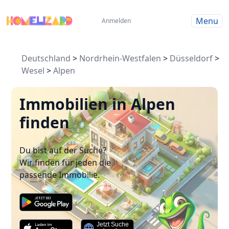
Menu
Anmelden
Deutschland
>
Nordrhein-Westfalen
>
Düsseldorf
>
Wesel
>
Alpen
Immobilien in Alpen
finden
Du bist auf der Suche?
Wir finden für jeden die
passende Immobilie.