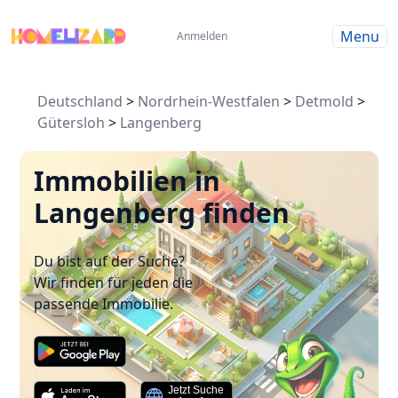
Menu
Anmelden
Deutschland
>
Nordrhein-Westfalen
>
Detmold
>
Gütersloh
>
Langenberg
Immobilien in
Langenberg finden
Du bist auf der Suche?
Wir finden für jeden die
passende Immobilie.