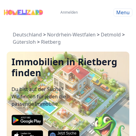
Menu
Anmelden
Deutschland
>
Nordrhein-Westfalen
>
Detmold
>
Gütersloh
>
Rietberg
Immobilien in Rietberg
finden
Du bist auf der Suche?
Wir finden für jeden die
passende Immobilie.