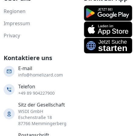
Regionen
Impressum
Privacy
Kontaktiere uns
E-mail
info@homelizard.com
Telefon
+49 89 904227900
Sitz der Gesellschaft
WSDI GmbH
Eschenstraße 18
87766 Memmingerberg
Postanschrift