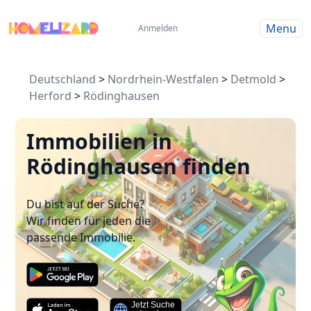
Menu
Anmelden
Deutschland
>
Nordrhein-Westfalen
>
Detmold
>
Herford
>
Rödinghausen
Immobilien in
Rödinghausen finden
Du bist auf der Suche?
Wir finden für jeden die
passende Immobilie.