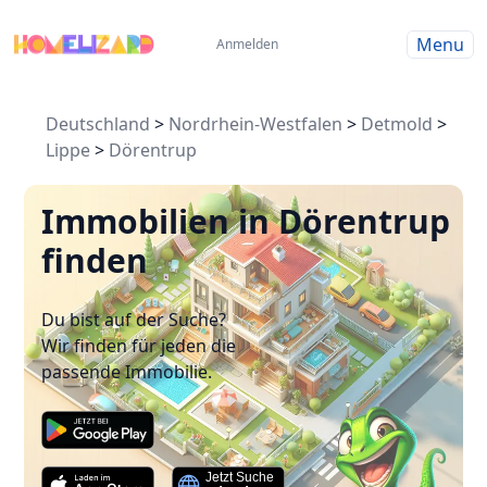
Menu
Anmelden
Deutschland
>
Nordrhein-Westfalen
>
Detmold
>
Lippe
>
Dörentrup
Immobilien in Dörentrup
finden
Du bist auf der Suche?
Wir finden für jeden die
passende Immobilie.