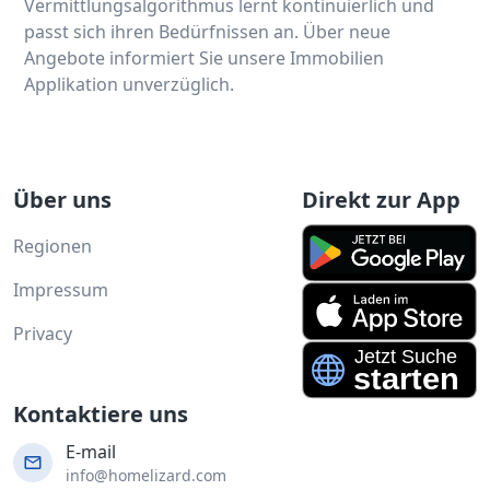
Vermittlungsalgorithmus lernt kontinuierlich und
passt sich ihren Bedürfnissen an. Über neue
Angebote informiert Sie unsere Immobilien
Applikation unverzüglich.
Über uns
Direkt zur App
Regionen
Impressum
Privacy
Kontaktiere uns
E-mail
info@homelizard.com