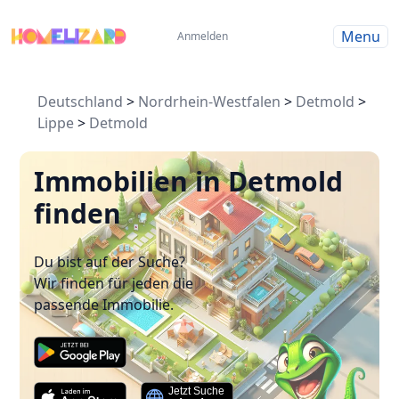
Menu
Anmelden
Deutschland
>
Nordrhein-Westfalen
>
Detmold
>
Lippe
>
Detmold
Immobilien in Detmold
finden
Du bist auf der Suche?
Wir finden für jeden die
passende Immobilie.