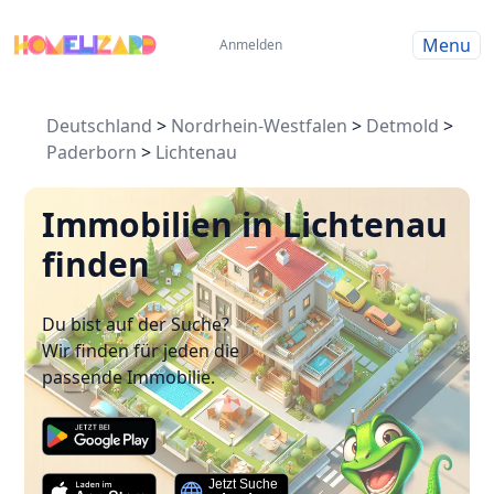
Menu
Anmelden
Deutschland
>
Nordrhein-Westfalen
>
Detmold
>
Paderborn
>
Lichtenau
Immobilien in Lichtenau
finden
Du bist auf der Suche?
Wir finden für jeden die
passende Immobilie.