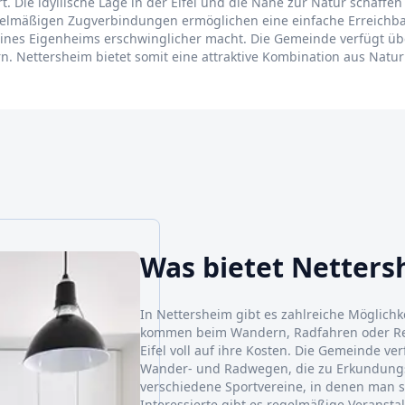
rt. Die idyllische Lage in der Eifel und die Nähe zur Natur schaff
elmäßigen Zugverbindungen ermöglichen eine einfache Erreichbar
ines Eigenheims erschwinglicher macht. Die Gemeinde verfügt über
ern. Nettersheim bietet somit eine attraktive Kombination aus Nat
Was bietet Netter
In Nettersheim gibt es zahlreiche Möglichk
kommen beim Wandern, Radfahren oder Rei
Eifel voll auf ihre Kosten. Die Gemeinde v
Wander- und Radwegen, die zu Erkundungs
verschiedene Sportvereine, in denen man si
Interessierte gibt es regelmäßige Veranst