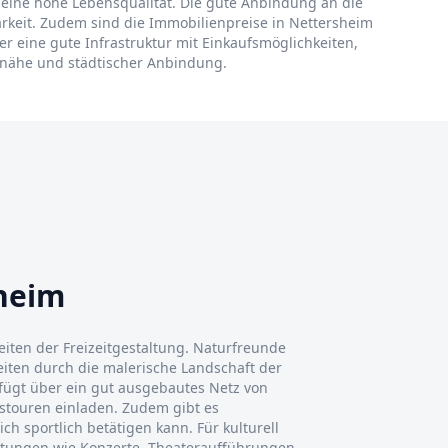
en eine hohe Lebensqualität. Die gute Anbindung an die
keit. Zudem sind die Immobilienpreise in Nettersheim
 eine gute Infrastruktur mit Einkaufsmöglichkeiten,
urnähe und städtischer Anbindung.
sheim
eiten der Freizeitgestaltung. Naturfreunde
ten durch die malerische Landschaft der
erfügt über ein gut ausgebautes Netz von
touren einladen. Zudem gibt es
ch sportlich betätigen kann. Für kulturell
altungen wie Konzerte, Theateraufführungen