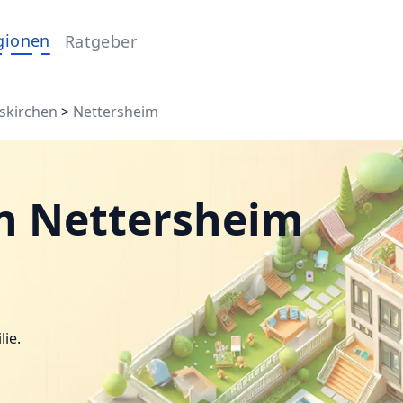
gionen
Ratgeber
skirchen
>
Nettersheim
n Nettersheim
lie.