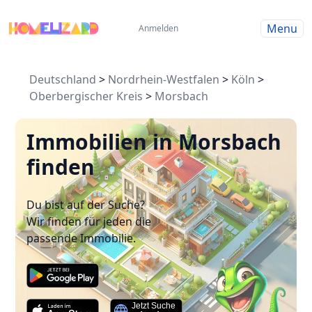
Menu
Anmelden
Deutschland
>
Nordrhein-Westfalen
>
Köln
>
Oberbergischer Kreis
>
Morsbach
Immobilien in Morsbach
finden
Du bist auf der Suche?
Wir finden für jeden die
passende Immobilie.