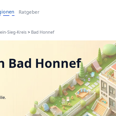
gionen
Ratgeber
ein-Sieg-Kreis
>
Bad Honnef
n Bad Honnef
lie.