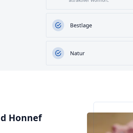
attraktiver Wohnort.
Bestlage
Natur
Bad Honnef