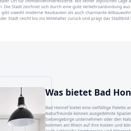
dealer Ort für Immobilieninteressierte. Mit seiner idyllischen Lag
en. Die Stadt zeichnet sich durch eine gute Verkehrsanbindung aus
es gibt sowohl moderne Neubauten als auch charmante Altbauwohn
 der Stadt reicht bis ins Mittelalter zurück und prägt das Stadtbil
Was bietet Bad Ho
Bad Honnef bietet eine vielfältige Palette 
Naturfreunde können ausgedehnte Spazi
Siebengebirge unternehmen oder den Natu
kommen am Rhein auf ihre Kosten und könn
auch zahlreiche Sportvereine und Fitnessst