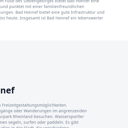
e am Fuße des Siebengebirges bietet Bad Honnef eine
 und punktet mit einer familienfreundlichen
ungen. Bad Honnef bietet eine gute Infrastruktur und
d bis heute. Insgesamt ist Bad Honnef ein lebenswerter
nnef
an Freizeitgestaltungsmöglichkeiten.
ergänge oder Wanderungen im angrenzenden
rpark Rheinland besuchen. Wassersportler
en segeln, surfen oder paddeln. Es gibt
udios in der Stadt, die verschiedene