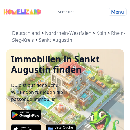
Menu
Anmelden
Deutschland
>
Nordrhein-Westfalen
>
Köln
>
Rhein-
Sieg-Kreis
>
Sankt Augustin
Immobilien in Sankt
Augustin finden
Du bist auf der Suche?
Wir finden für jeden die
passende Immobilie.