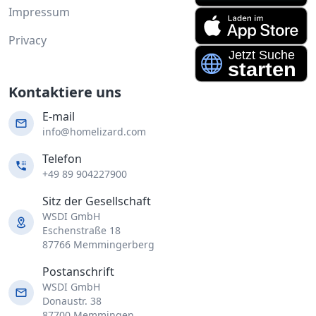
Impressum
Privacy
Kontaktiere uns
E-mail
info@homelizard.com
Telefon
+49 89 904227900
Sitz der Gesellschaft
WSDI GmbH
Eschenstraße 18
87766 Memmingerberg
Postanschrift
WSDI GmbH
Donaustr. 38
87700 Memmingen