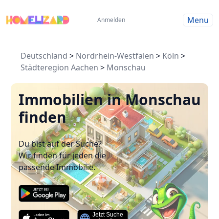
Menu
Anmelden
Deutschland
>
Nordrhein-Westfalen
>
Köln
>
Städteregion Aachen
>
Monschau
Immobilien in Monschau
finden
Du bist auf der Suche?
Wir finden für jeden die
passende Immobilie.