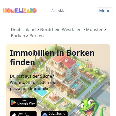
Menu
Anmelden
Deutschland
>
Nordrhein-Westfalen
>
Münster
>
Borken
>
Borken
Immobilien in Borken
finden
Du bist auf der Suche?
Wir finden für jeden die
passende Immobilie.