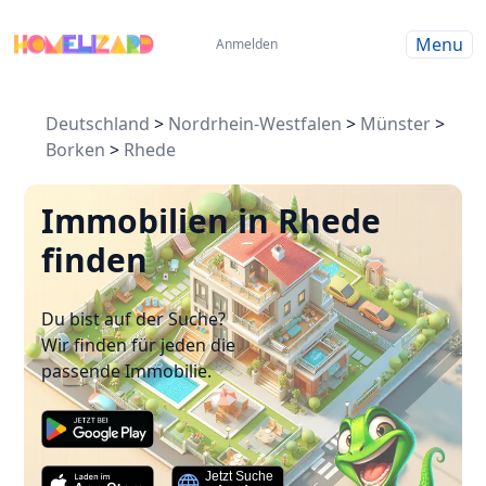
Menu
Anmelden
Deutschland
>
Nordrhein-Westfalen
>
Münster
>
Borken
>
Rhede
Immobilien in Rhede
finden
Du bist auf der Suche?
Wir finden für jeden die
passende Immobilie.