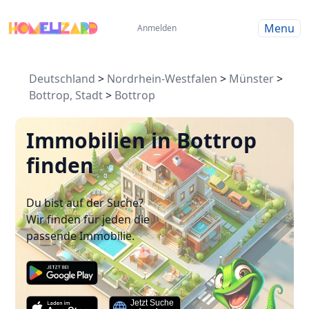
Menu
Anmelden
Deutschland
>
Nordrhein-Westfalen
>
Münster
>
Bottrop, Stadt
>
Bottrop
Immobilien in Bottrop
finden
Du bist auf der Suche?
Wir finden für jeden die
passende Immobilie.