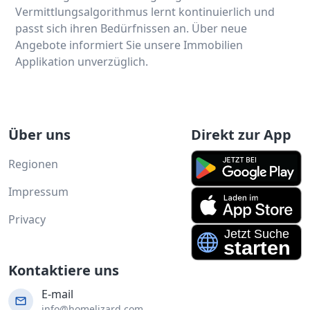
Vermittlungsalgorithmus lernt kontinuierlich und
passt sich ihren Bedürfnissen an. Über neue
Angebote informiert Sie unsere Immobilien
Applikation unverzüglich.
Über uns
Direkt zur App
Regionen
Impressum
Privacy
Kontaktiere uns
E-mail
info@homelizard.com