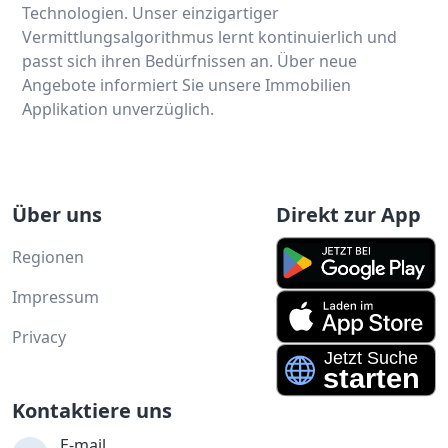
Technologien. Unser einzigartiger
Vermittlungsalgorithmus lernt kontinuierlich und
passt sich ihren Bedürfnissen an. Über neue
Angebote informiert Sie unsere Immobilien
Applikation unverzüglich.
Über uns
Direkt zur App
Regionen
Impressum
Privacy
Kontaktiere uns
E-mail