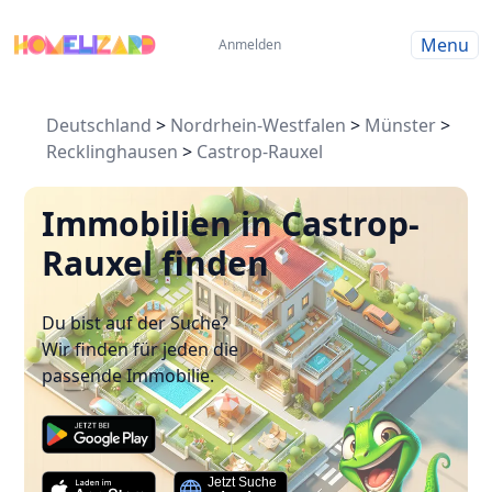
Menu
Anmelden
Deutschland
>
Nordrhein-Westfalen
>
Münster
>
Recklinghausen
>
Castrop-Rauxel
Immobilien in Castrop-
Rauxel finden
Du bist auf der Suche?
Wir finden für jeden die
passende Immobilie.