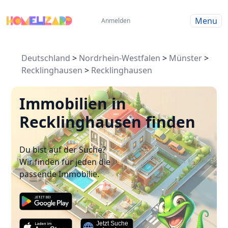
Menu
Anmelden
Deutschland
>
Nordrhein-Westfalen
>
Münster
>
Recklinghausen
>
Recklinghausen
Immobilien in
Recklinghausen finden
Du bist auf der Suche?
Wir finden für jeden die
passende Immobilie.