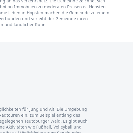
ung an das Verkehrsnetz. Die Gemeinde zeichnet sich
ngebot an Immobilien zu moderaten Preisen ist Hopsten
nehme Leben in Hopsten machen die Gemeinde zu einem
r verbunden und verleiht der Gemeinde ihren
n und ländlicher Ruhe.
n
öglichkeiten für Jung und Alt. Die Umgebung
adtouren ein, zum Beispiel entlang des
gelegenen Teutoburger Wald. Es gibt auch
ne Aktivitäten wie Fußball, Volleyball und
te gibt es Möglichkeiten zum Segeln oder