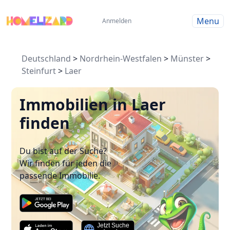
Menu
Anmelden
Deutschland
>
Nordrhein-Westfalen
>
Münster
>
Steinfurt
>
Laer
Immobilien in Laer
finden
Du bist auf der Suche?
Wir finden für jeden die
passende Immobilie.