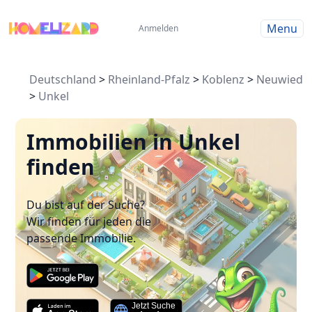
Menu
Anmelden
Deutschland
>
Rheinland-Pfalz
>
Koblenz
>
Neuwied
>
Unkel
Immobilien in Unkel
finden
Du bist auf der Suche?
Wir finden für jeden die
passende Immobilie.