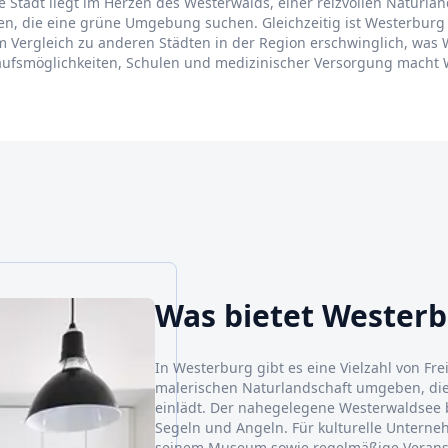
e Stadt liegt im Herzen des Westerwalds, einer reizvollen Naturlan
chen, die eine grüne Umgebung suchen. Gleichzeitig ist Westerbu
m Vergleich zu anderen Städten in der Region erschwinglich, was 
nkaufsmöglichkeiten, Schulen und medizinischer Versorgung mac
Was bietet Wester
In Westerburg gibt es eine Vielzahl von Frei
malerischen Naturlandschaft umgeben, d
einlädt. Der nahegelegene Westerwaldsee
Segeln und Angeln. Für kulturelle Untern
seinem Museum sowie regelmäßige Veransta