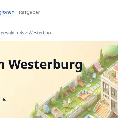
gionen
Ratgeber
erwaldkreis
>
Westerburg
n Westerburg
lie.