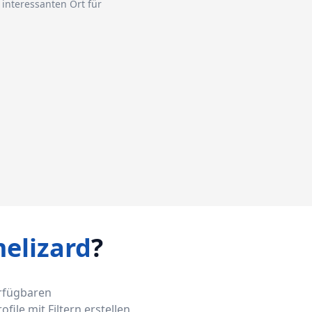
interessanten Ort für
elizard
?
erfügbaren
ile mit Filtern erstellen,