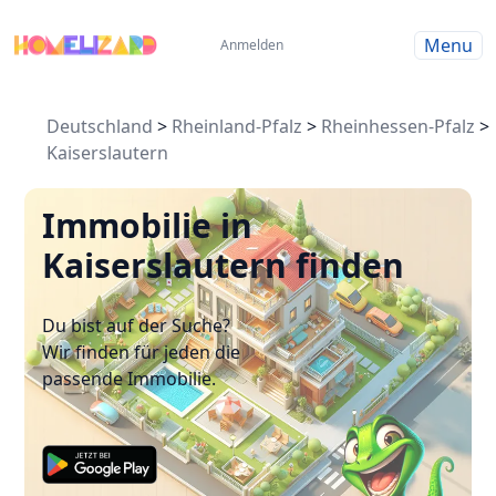
Menu
Anmelden
Deutschland
>
Rheinland-Pfalz
>
Rheinhessen-Pfalz
>
Kaiserslautern
Immobilie in
Kaiserslautern finden
Du bist auf der Suche?
Wir finden für jeden die
passende Immobilie.