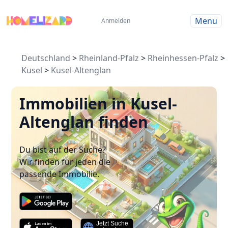
Menu
Anmelden
Deutschland
>
Rheinland-Pfalz
>
Rheinhessen-Pfalz
>
Kusel
>
Kusel-Altenglan
Immobilien in Kusel-
Altenglan finden
Du bist auf der Suche?
Wir finden für jeden die
passende Immobilie.