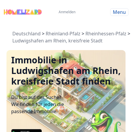
Menu
Anmelden
Deutschland
>
Rheinland-Pfalz
>
Rheinhessen-Pfalz
>
Ludwigshafen am Rhein, kreisfreie Stadt
Immobilie in
Ludwigshafen am Rhein,
kreisfreie Stadt finden
Du bist auf der Suche?
Wir finden für jeden die
passende Immobilie.