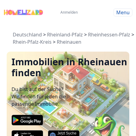
Menu
Anmelden
Deutschland
>
Rheinland-Pfalz
>
Rheinhessen-Pfalz
>
Rhein-Pfalz-Kreis
>
Rheinauen
Immobilien in Rheinauen
finden
Du bist auf der Suche?
Wir finden für jeden die
passende Immobilie.