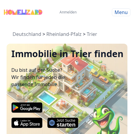
Menu
Anmelden
Deutschland
>
Rheinland-Pfalz
>
Trier
Immobilie in Trier finden
Du bist auf der Suche?
Wir finden für jeden die
passende Immobilie.