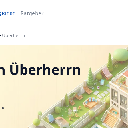
gionen
Ratgeber
>
Überherrn
n Überherrn
lie.