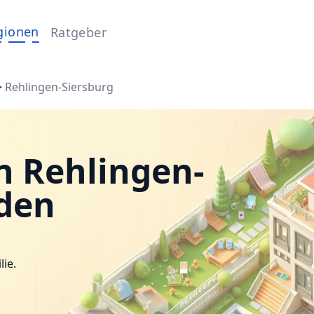
gionen
Ratgeber
>
Rehlingen-Siersburg
n Rehlingen-
nden
lie.