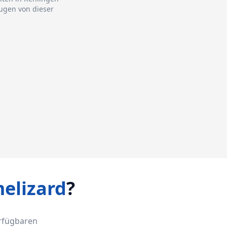
eugen von dieser
elizard
?
erfügbaren