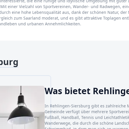
interessierte, die eine ruhige und idyllische Umgebung mit guter 
r. Mit einer Vielzahl von Sportvereinen, Wander- und Radwegen,
 durch eine hohe Lebensqualität aus, dank der schönen Natur, de
gleich zum Saarland moderat, und es gibt attraktive Toplagen ent
Landleben und urbanen Annehmlichkeiten.
sburg
Was bietet Rehling
In Rehlingen-Siersburg gibt es zahlreiche M
Gemeinde verfügt über mehrere Sportverein
Fußball, Handball, Tennis und Leichtathlet
Wanderwege, die durch die schöne Landscha
Schwimmbad, in dem man sich an warmen 