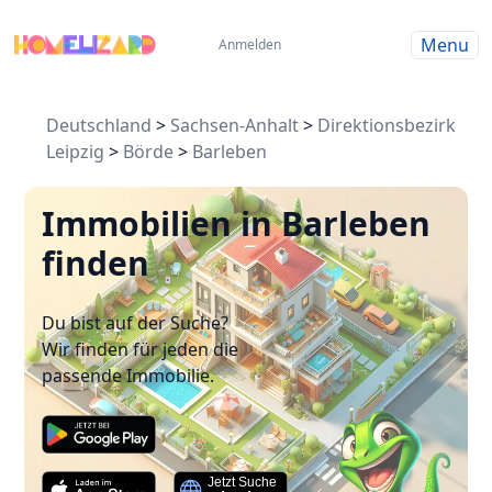
Menu
Anmelden
Deutschland
>
Sachsen-Anhalt
>
Direktionsbezirk
Leipzig
>
Börde
>
Barleben
Immobilien in Barleben
finden
Du bist auf der Suche?
Wir finden für jeden die
passende Immobilie.