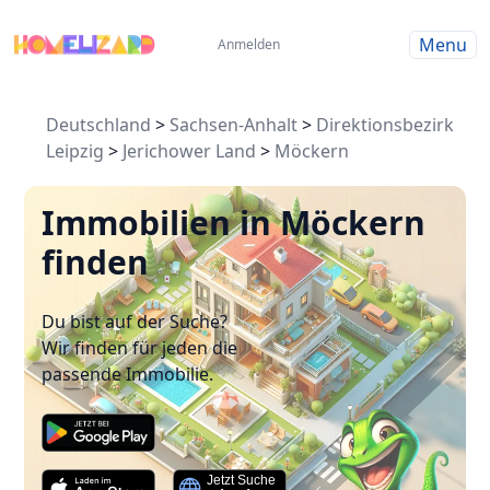
Menu
Anmelden
Deutschland
>
Sachsen-Anhalt
>
Direktionsbezirk
Leipzig
>
Jerichower Land
>
Möckern
Immobilien in Möckern
finden
Du bist auf der Suche?
Wir finden für jeden die
passende Immobilie.