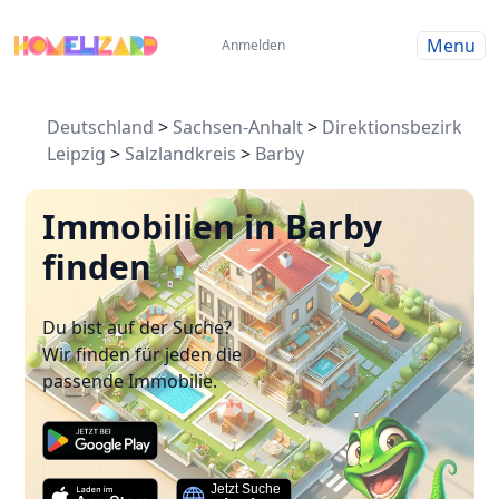
Menu
Anmelden
Deutschland
>
Sachsen-Anhalt
>
Direktionsbezirk
Leipzig
>
Salzlandkreis
>
Barby
Immobilien in Barby
finden
Du bist auf der Suche?
Wir finden für jeden die
passende Immobilie.