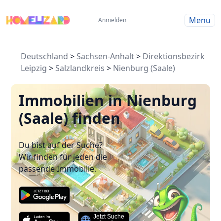
Menu
Anmelden
Deutschland
>
Sachsen-Anhalt
>
Direktionsbezirk
Leipzig
>
Salzlandkreis
>
Nienburg (Saale)
Immobilien in Nienburg
(Saale) finden
Du bist auf der Suche?
Wir finden für jeden die
passende Immobilie.