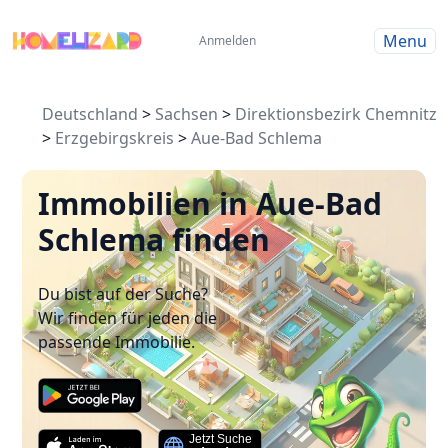
Menu
Anmelden
Deutschland
>
Sachsen
>
Direktionsbezirk Chemnitz
>
Erzgebirgskreis
>
Aue-Bad Schlema
Immobilien in Aue-Bad
Schlema finden
Du bist auf der Suche?
Wir finden für jeden die
passende Immobilie.