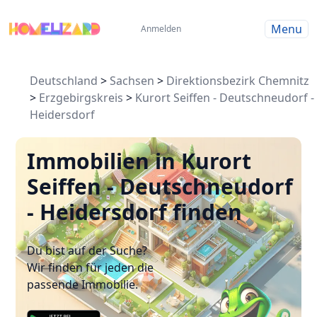
Menu
Anmelden
Deutschland
>
Sachsen
>
Direktionsbezirk Chemnitz
>
Erzgebirgskreis
>
Kurort Seiffen - Deutschneudorf -
Heidersdorf
Immobilien in Kurort
Seiffen - Deutschneudorf
- Heidersdorf finden
Du bist auf der Suche?
Wir finden für jeden die
passende Immobilie.