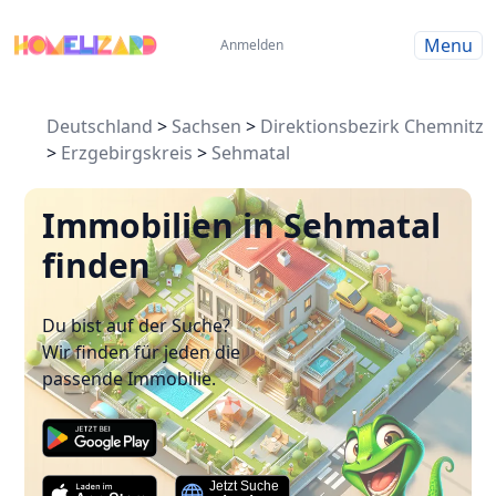
Menu
Anmelden
Deutschland
>
Sachsen
>
Direktionsbezirk Chemnitz
>
Erzgebirgskreis
>
Sehmatal
Immobilien in Sehmatal
finden
Du bist auf der Suche?
Wir finden für jeden die
passende Immobilie.