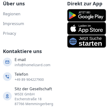
Über uns
Direkt zur App
Regionen
Impressum
Privacy
Kontaktiere uns
E-mail
info@homelizard.com
Telefon
+49 89 904227900
Sitz der Gesellschaft
WSDI GmbH
Eschenstraße 18
87766 Memmingerberg