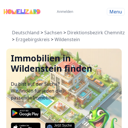
Menu
Anmelden
Deutschland
>
Sachsen
>
Direktionsbezirk Chemnitz
>
Erzgebirgskreis
>
Wildenstein
Immobilien in
Wildenstein finden
Du bist auf der Suche?
Wir finden für jeden die
passende Immobilie.