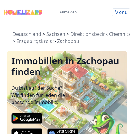
Menu
Anmelden
Deutschland
>
Sachsen
>
Direktionsbezirk Chemnitz
>
Erzgebirgskreis
>
Zschopau
Immobilien in Zschopau
finden
Du bist auf der Suche?
Wir finden für jeden die
passende Immobilie.