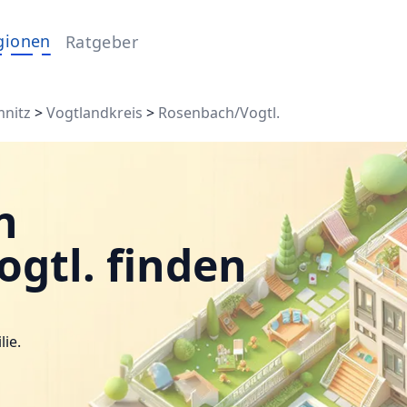
gionen
Ratgeber
mnitz
>
Vogtlandkreis
>
Rosenbach/Vogtl.
n
gtl. finden
lie.