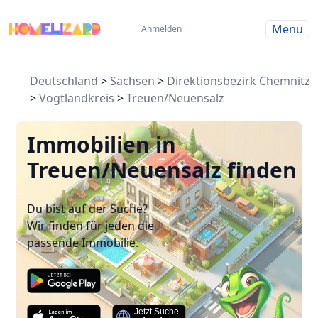
Menu
Anmelden
Deutschland
>
Sachsen
>
Direktionsbezirk Chemnitz
>
Vogtlandkreis
>
Treuen/Neuensalz
Immobilien in
Treuen/Neuensalz finden
Du bist auf der Suche?
Wir finden für jeden die
passende Immobilie.