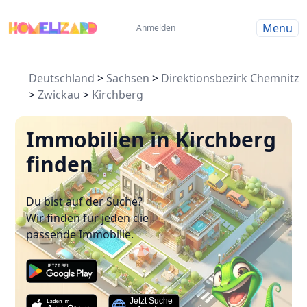
Menu
Anmelden
Deutschland
>
Sachsen
>
Direktionsbezirk Chemnitz
>
Zwickau
>
Kirchberg
Immobilien in Kirchberg
finden
Du bist auf der Suche?
Wir finden für jeden die
passende Immobilie.